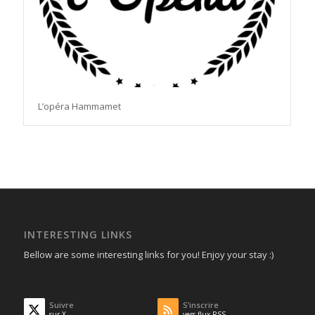
L’opéra Hammamet
INTERESTING LINKS
Bellow are some interesting links for you! Enjoy your stay :)
Suivre
S’inscrire
sur X
vers flux RSS